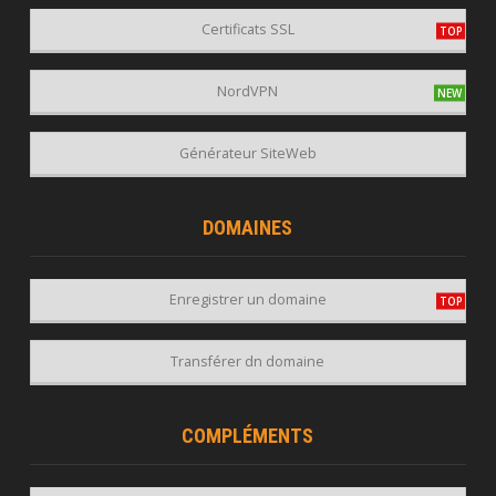
Certificats SSL
NordVPN
Générateur SiteWeb
DOMAINES
Enregistrer un domaine
Transférer dn domaine
COMPLÉMENTS