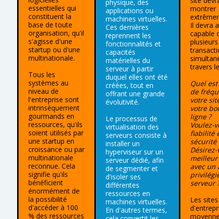
site devr
physique, des
essentielles qui
montrer
applications ou
constituent la
extrêmem
machines virtuelles.
base de toute
Il devra 
Ces dernières
organisation, qu'il
capable 
reprennent les
s'agisse d'une
plusieurs 
fonctionnalités et
startup ou d'une
transact
capacités
multinationale.
simultan
matérielles du
travers 
serveur à partir
Tous les
duquel elles ont été
systèmes au
Quel est
créées, tout en
niveau de
de fréqu
offrant une grande
l'entreprise sont
votre si
évolutivité.
intrinsèquement
votre bo
gourmands en
ligne ?
Le processus de
ressources, qu'ils
Voulez-v
virtualisation des
soient utilisés par
fiabilité 
serveurs consiste à
une startup en
sécurité 
installer un
croissance ou par
Désirez-
hyperviseur sur un
multinationale
meilleur
serveur dédié, afin
reconnue. Cela
avec un 
de segmenter et
signifie qu'ils
privilégi
d'isoler ses
bénéficient
serveur 
différentes
énormément de
ressources en
la possibilité
Les site
machines virtuelles.
d'accéder à 100
d'entrepr
En d'autres termes,
% des ressources
moyenne
cela convertit les