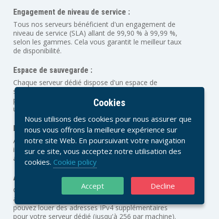
Engagement de niveau de service :
Tous nos serveurs bénéficient d'un engagement de
niveau de service (SLA) allant de 99,90 % à 99,99 %,
selon les gammes. Cela vous garantit le meilleur taux
de disponibilité.
Espace de sauvegarde :
Chaque serveur dédié dispose d'un espace de
stockage de 500 Go offert, indépendant du serveur,
pour entreposer vos données. Note: Accessible
Cookies
uniquement depuis le serveur dédié.
Nous utilisons des cookies pour nous assurer que
Protection anti-DDoS :
nous vous offrons la meilleure expérience sur
notre site Web. En poursuivant votre navigation
Afin de garantir une sécurité maximale à vos
infrastructures, un système anti-DDoS est inclus
sur ce site, vous acceptez notre utilisation des
avec l'ensemble des serveurs dédiés PREMIUM.
cookies.
Cookie policy
Adresses IPv4 et IPv6 :
Accept
Decline
Chaque serveur possède une adresse IPv4 publique
ainsi qu'une plage d'adresses IPv6. En option, vous
pouvez louer des adresses IPv4 supplémentaires
pour votre serveur dédié (jusqu'à 256 par machine).