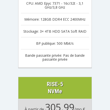
CPU: AMD Epyc 7371 - 16c/32t - 3,1
GHz/3,8 GHz
Mémoire: 128GB DDR4 ECC 2400MHz
Stockage: 3× 4TB HDD SATA Soft RAID
BP publique: 500 Mbit/s
Bande passante privée: Pas de bande
passante privée
RISE-5
NVMe
305,99
À partir de
/mo €