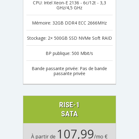
CPU: Intel Xeon-E 2136 - 6c/12t - 3,3
GHz/4,5 GHz
Mémoire: 32GB DDR4 ECC 2666MHz
Stockage: 2× 500GB SSD NVMe Soft RAID
BP publique: 500 Mbit/s
Bande passante privée: Pas de bande
passante privée
RISE-1
SATA
107,99
À partir de
/mo €