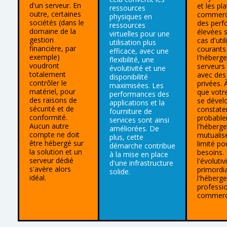
d'un serveur. En
et les pl
ressources
outre, certaines
commerc
physiques en
sociétés (dans le
des perf
ressources
domaine de la
élevées 
virtuelles pour une
gestion
cas d'util
utilisation plus
financière, par
courants
efficace, avec une
exemple)
l'héberg
flexibilité, une
voudront
serveurs
évolutivité et une
totalement
avec des
disponibilité
contrôler le
privées.
maximisées. Les
matériel, pour
que votre
performances des
des raisons de
se dével
applications et la
sécurité et de
constate
fourniture de
conformité.
probabl
services sont ainsi
Aucun autre
l'héberg
améliorées. De
compte ne doit
mutualisé
plus, cette
être hébergé sur
limité po
démarche contribue
la solution et un
besoins. 
à la mise en place
serveur dédié
l'évolutiv
d'une infrastructure
s'avère alors
primordi
solide.
idéal.
l'héberg
professio
commerc