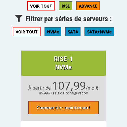
VOIR TOUT
RISE
ADVANCE
Filtrer par séries de serveurs :
VOIR TOUT
NVMe
SATA
SATA+NVMe
RISE-1
NVMe
107,99
À partir de
/mo €
86,99 € Frais de configuration
Commander maintenant