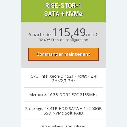
RISE-STOR-1
SATA + NVMe
115,49
À partir de
/mo €
92,49 € Frais de configuration
Commander maintenant
CPU: Intel Xeon-D 1521 - 4c/8t - 2,4
GHz/2,7 GHz
Mémoire: 16GB DDR4 ECC 2133MHz
Stockage: 4× 4TB HDD SATA + 1× 500GB
SSD NVMe Soft RAID
BP publique: 500 Mbit/s