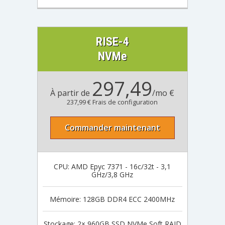
RISE-4
NVMe
297,49
À partir de
/mo €
237,99 € Frais de configuration
Commander maintenant
CPU: AMD Epyc 7371 - 16c/32t - 3,1
GHz/3,8 GHz
Mémoire: 128GB DDR4 ECC 2400MHz
Stockage: 2× 960GB SSD NVMe Soft RAID