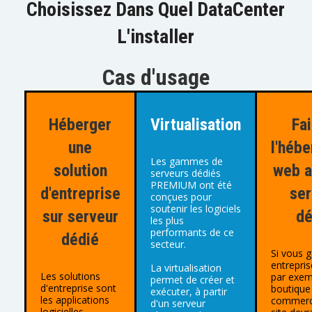
Choisissez Dans Quel DataCenter
L'installer
Cas d'usage
Héberger
Virtualisation
Fai
une
l'héb
Les gammes de
solution
web a
serveurs dédiés
PREMIUM ont été
d'entreprise
ser
conçues pour
soutenir les logiciels
sur serveur
dé
les plus
performants de ce
dédié
secteur.
Si vous 
entrepris
La virtualisation
Les solutions
par exem
permet de créer et
d'entreprise sont
boutique
exécuter, à partir
les applications
commerc
d'un serveur
logicielles