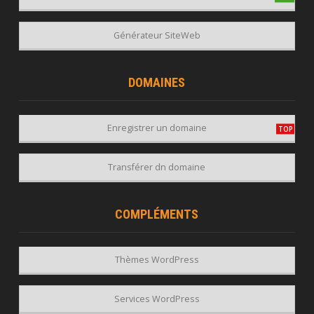
Générateur SiteWeb
DOMAINES
Enregistrer un domaine
Transférer dn domaine
COMPLÉMENTS
Thèmes WordPress
Services WordPress