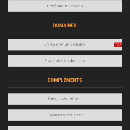
Générateur SiteWeb
DOMAINES
Enregistrer un domaine
Transférer dn domaine
COMPLÉMENTS
Thèmes WordPress
Services WordPress