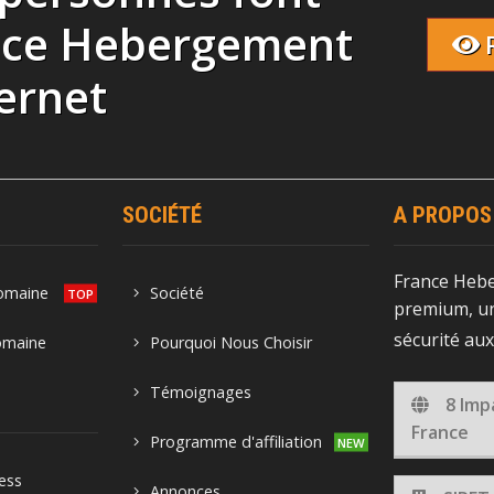
nce Hebergement
ernet
SOCIÉTÉ
A PROPOS
France Heb
domaine
Société
premium, un
sécurité au
omaine
Pourquoi Nous Choisir
Témoignages
8 Imp
France
Programme d'affiliation
ess
Annonces