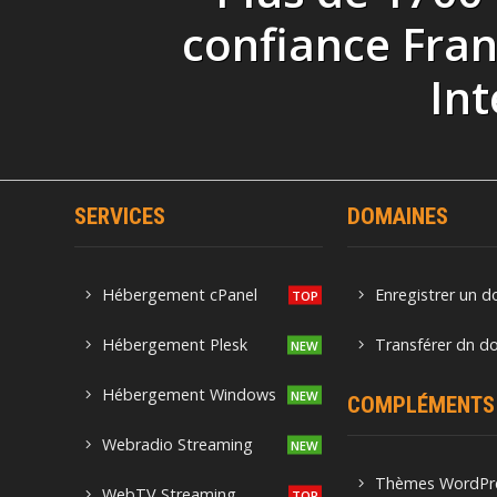
confiance Fra
Int
SERVICES
DOMAINES
Hébergement cPanel
Enregistrer un 
Hébergement Plesk
Transférer dn d
Hébergement Windows
COMPLÉMENTS
Webradio Streaming
Thèmes WordPr
WebTV Streaming